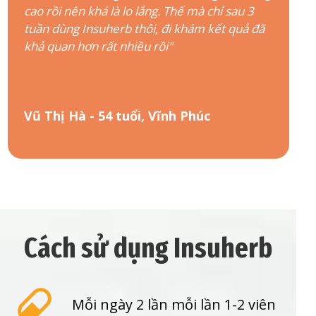
cao rồi nên khá là lo lắng. Thế mà chỉ sau 3
tuần dùng Insuherb thôi, đi khám kết quả đã
khả quan hơn rất nhiều rồi"
Vũ Thị Hà - 54 tuổi, Vĩnh Phúc
Cách sử dụng Insuherb
Mỗi ngày 2 lần mỗi lần 1-2 viên