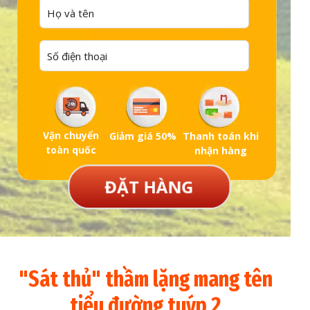
Vận chuyển
Giảm giá 50%
Thanh toán khi
toàn quốc
nhận hàng
ĐẶT HÀNG
"Sát thủ" thầm lặng mang tên
tiểu đường tuýp 2