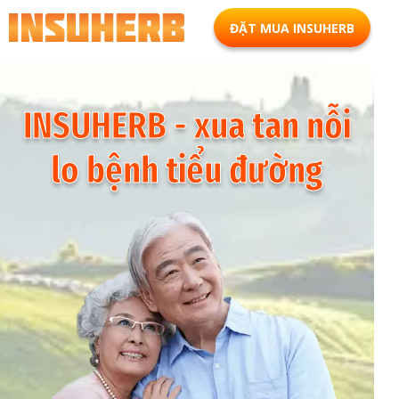
ĐẶT MUA INSUHERB
INSUHERB - xua tan nỗi
lo bệnh tiểu đường